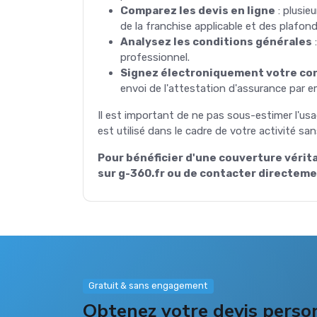
Comparez les devis en ligne
: plusie
de la franchise applicable et des plafon
Analysez les conditions générales
:
professionnel.
Signez électroniquement votre co
envoi de l'attestation d'assurance par em
Il est important de ne pas sous-estimer l'usa
est utilisé dans le cadre de votre activité s
Pour bénéficier d'une couverture véri
sur g-360.fr ou de contacter directemen
Gratuit & sans engagement
Obtenez votre devis perso