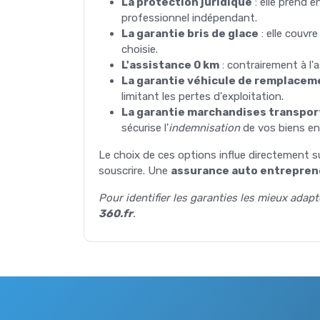
La protection juridique
: elle prend e
professionnel indépendant.
La garantie bris de glace
: elle couvr
choisie.
L'assistance 0 km
: contrairement à l'a
La garantie véhicule de remplacem
limitant les pertes d'exploitation.
La garantie marchandises transpo
sécurise l'
indemnisation
de vos biens en 
Le choix de ces options influe directement 
souscrire. Une
assurance auto entrepren
Pour identifier les garanties les mieux adap
360.fr
.