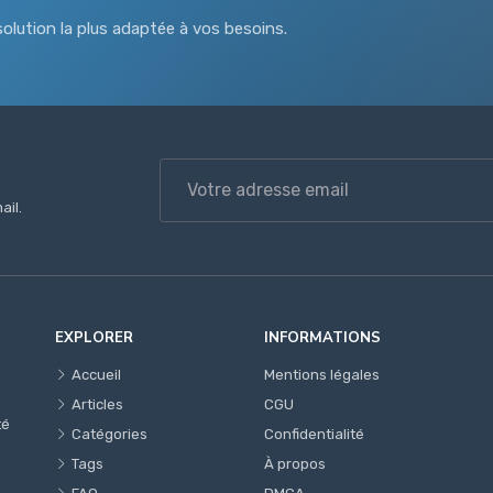
olution la plus adaptée à vos besoins.
ail.
EXPLORER
INFORMATIONS
Accueil
Mentions légales
Articles
CGU
té
Catégories
Confidentialité
Tags
À propos