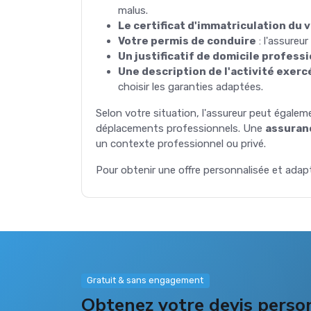
malus.
Le certificat d'immatriculation du 
Votre permis de conduire
: l'assureur
Un justificatif de domicile profess
Une description de l'activité exerc
choisir les garanties adaptées.
Selon votre situation, l'assureur peut égal
déplacements professionnels. Une
assuran
un contexte professionnel ou privé.
Pour obtenir une offre personnalisée et adapt
Gratuit & sans engagement
Obtenez votre devis perso